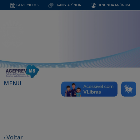
GOVERNO MS
TRANSPARÊNCIA
DENUNCIA ANÔNIMA
MENU
‹ Voltar