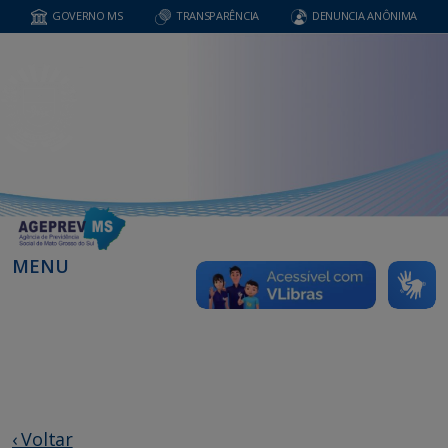
GOVERNO MS
TRANSPARÊNCIA
DENUNCIA ANÔNIMA
MENU
‹ Voltar