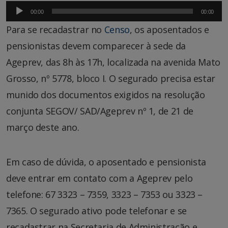
Tocador
00:00
00:00
de
Para se recadastrar no
Censo
, os aposentados e
áudio
pensionistas devem comparecer à sede da
Ageprev, das 8h às 17h, localizada na avenida Mato
Grosso, nº 5778, bloco I. O segurado precisa estar
munido dos documentos exigidos na resolução
conjunta SEGOV/ SAD/Ageprev nº 1, de 21 de
março deste ano.
Em caso de dúvida, o aposentado e pensionista
deve entrar em contato com a Ageprev pelo
telefone: 67 3323 – 7359, 3323 – 7353 ou 3323 –
7365. O segurado ativo pode telefonar e se
recadastrar na Secretaria de Administração e