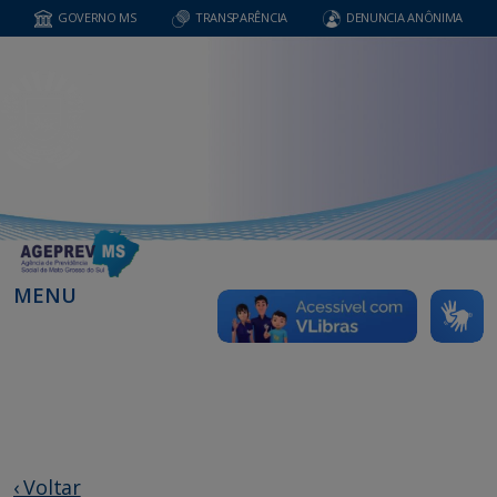
GOVERNO MS
TRANSPARÊNCIA
DENUNCIA ANÔNIMA
MENU
‹ Voltar