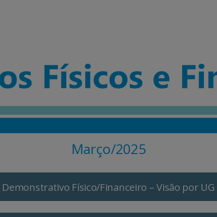
Março/2025
Demonstrativo Físico/Financeiro – Visão por UG