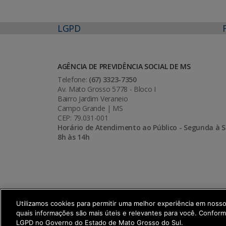
LGPD
AGÊNCIA DE PREVIDÊNCIA SOCIAL DE MS
Telefone:
(67) 3323-7350
Av. Mato Grosso 5778 - Bloco I
Bairro Jardim Veraneio
Campo Grande | MS
CEP: 79.031-001
Horário de Atendimento ao Público - Segunda à S
8h às 14h
Utilizamos cookies para permitir uma melhor experiência em noss
quais informações são mais úteis e relevantes para você. Confor
SETDIG | Secretaria-Executiva de Trans
LGPD no Governo do Estado de Mato Grosso do Sul.