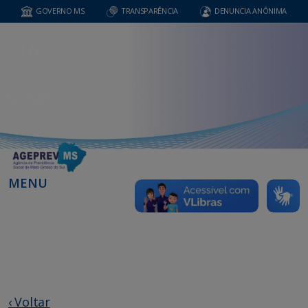
GOVERNO MS
TRANSPARÊNCIA
DENUNCIA ANÔNIMA
MENU
‹ Voltar