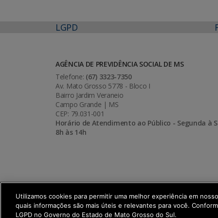
LGPD
AGÊNCIA DE PREVIDÊNCIA SOCIAL DE MS
Telefone:
(67) 3323-7350
Av. Mato Grosso 5778 - Bloco I
Bairro Jardim Veraneio
Campo Grande | MS
CEP: 79.031-001
Horário de Atendimento ao Público - Segunda à S
8h às 14h
Utilizamos cookies para permitir uma melhor experiência em noss
quais informações são mais úteis e relevantes para você. Confor
SETDIG | Secretaria-Executiva de Trans
LGPD no Governo do Estado de Mato Grosso do Sul.