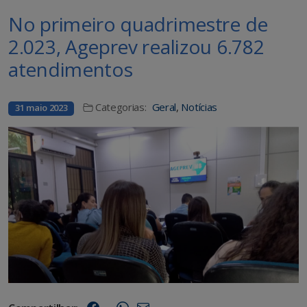
No primeiro quadrimestre de
2.023, Ageprev realizou 6.782
atendimentos
Categorias:
Geral
,
Notícias
31 maio 2023