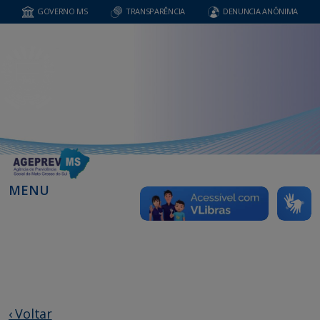
GOVERNO MS
TRANSPARÊNCIA
DENUNCIA ANÔNIMA
MENU
‹ Voltar