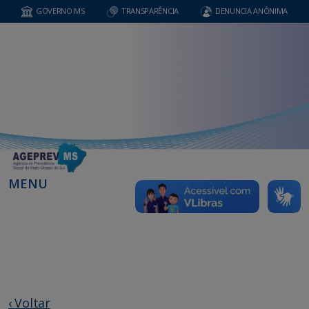
GOVERNO MS
TRANSPARÊNCIA
DENUNCIA ANÔNIMA
MENU
‹ Voltar