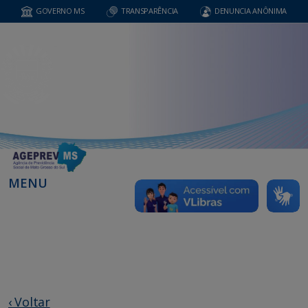
GOVERNO MS
TRANSPARÊNCIA
DENUNCIA ANÔNIMA
MENU
‹ Voltar