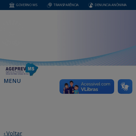
GOVERNO MS
TRANSPARÊNCIA
DENUNCIA ANÔNIMA
MENU
‹ Voltar