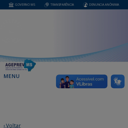
GOVERNO MS
TRANSPARÊNCIA
DENUNCIA ANÔNIMA
MENU
‹ Voltar