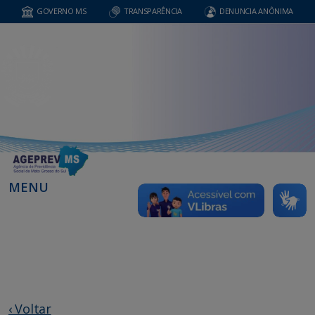
GOVERNO MS
TRANSPARÊNCIA
DENUNCIA ANÔNIMA
MENU
‹ Voltar