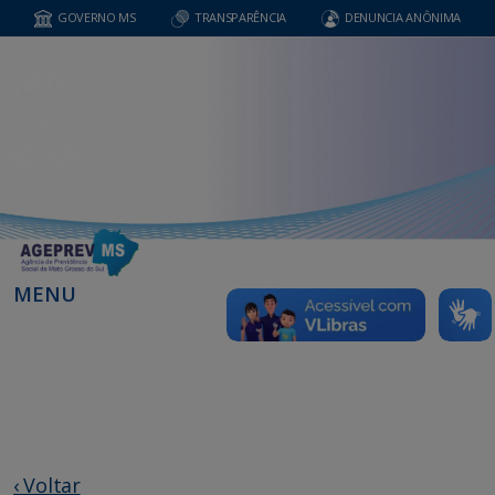
GOVERNO MS
TRANSPARÊNCIA
DENUNCIA ANÔNIMA
MENU
‹ Voltar