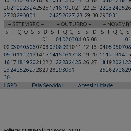
20
21
22
23
24
25
26
17
18
19
20
21
22
23
22
23
24
25
26
27
28
29
30
31
24
25
26
27
28
29
30
29
30
31
– SETEMBRO –
– OUTUBRO –
– NOVEMB
S
T
Q
Q
S
S
D
S
T
Q
Q
S
S
D
S
T
Q
Q
S
01
01
02
03
04
05
06
01
02
03
04
05
06
07
08
07
08
09
10
11
12
13
04
05
06
07
08
09
10
11
12
13
14
15
14
15
16
17
18
19
20
11
12
13
14
15
16
17
18
19
20
21
22
21
22
23
24
25
26
27
18
19
20
21
22
23
24
25
26
27
28
29
28
29
30
31
25
26
27
28
29
30
LGPD
Fala Servidor
Acessibilidade
AGÊNCIA DE PREVIDÊNCIA SOCIAL DE MS