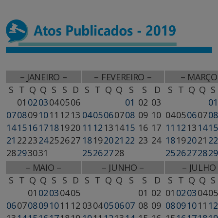
– JANEIRO –
– FEVEREIRO –
– MARÇO
S
T
Q
Q
S
S
D
S
T
Q
Q
S
S
D
S
T
Q
Q
S
01
02
03
04
05
06
01
02
03
01
07
08
09
10
11
12
13
04
05
06
07
08
09
10
04
05
06
07
08
14
15
16
17
18
19
20
11
12
13
14
15
16
17
11
12
13
14
15
21
22
23
24
25
26
27
18
19
20
21
22
23
24
18
19
20
21
22
28
29
30
31
25
26
27
28
25
26
27
28
29
– MAIO –
– JUNHO –
– JULHO
S
T
Q
Q
S
S
D
S
T
Q
Q
S
S
D
S
T
Q
Q
S
01
02
03
04
05
01
02
01
02
03
04
05
06
07
08
09
10
11
12
03
04
05
06
07
08
09
08
09
10
11
12
13
14
15
16
17
18
19
10
11
12
13
14
15
16
15
16
17
18
19