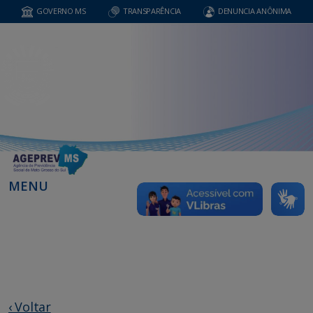
GOVERNO MS
TRANSPARÊNCIA
DENUNCIA ANÔNIMA
MENU
‹ Voltar