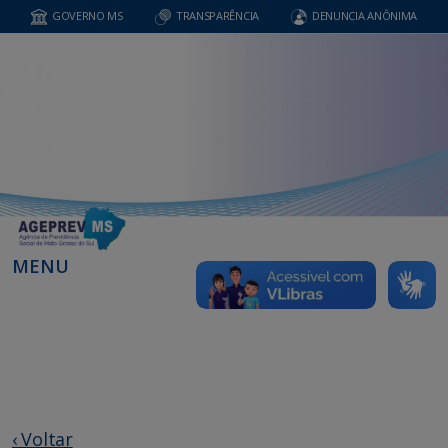
GOVERNO MS
TRANSPARÊNCIA
DENUNCIA ANÔNIMA
MENU
‹ Voltar