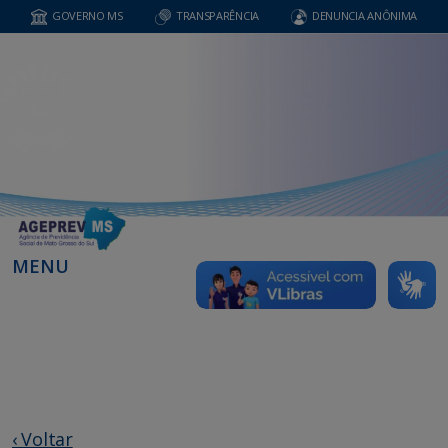
GOVERNO MS
TRANSPARÊNCIA
DENUNCIA ANÔNIMA
MENU
‹ Voltar