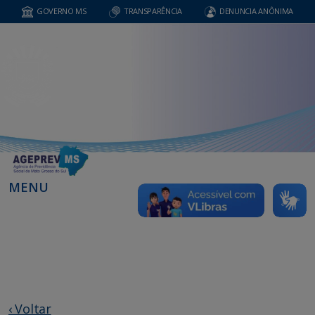
GOVERNO MS
TRANSPARÊNCIA
DENUNCIA ANÔNIMA
MENU
‹ Voltar