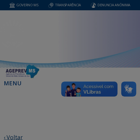
GOVERNO MS
TRANSPARÊNCIA
DENUNCIA ANÔNIMA
MENU
‹ Voltar