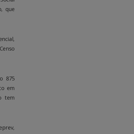
o, que
ncial,
Censo
do 875
oco em
ão tem
eprev,