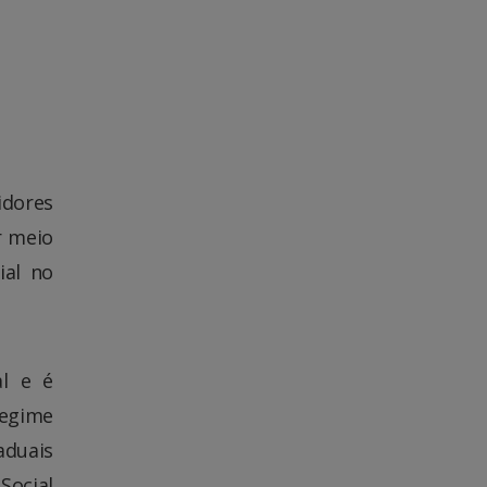
idores
r meio
ial no
al e é
Regime
aduais
Social