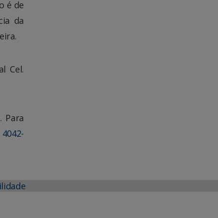
o é de
cia da
eira.
l Cel.
r
. Para
) 4042-
ilidade