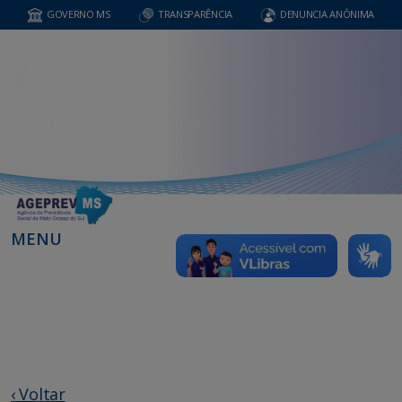
GOVERNO MS
TRANSPARÊNCIA
DENUNCIA ANÔNIMA
MENU
‹ Voltar