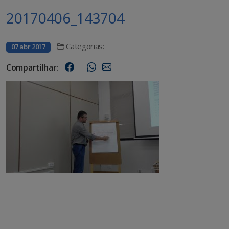
20170406_143704
Categorias:
07 abr 2017
Compartilhar: