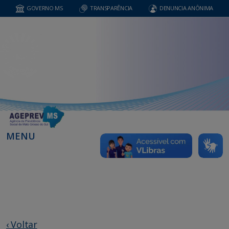
GOVERNO MS
TRANSPARÊNCIA
DENUNCIA ANÔNIMA
MENU
‹ Voltar