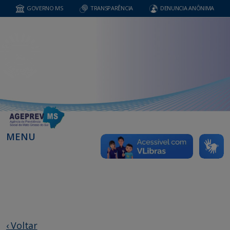
GOVERNO MS
TRANSPARÊNCIA
DENUNCIA ANÔNIMA
MENU
‹ Voltar