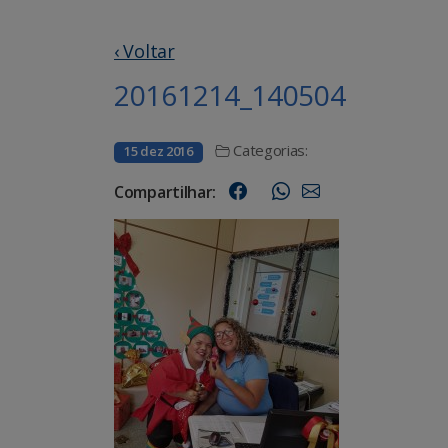
‹ Voltar
20161214_140504
Categorias:
15 dez 2016
Compartilhar: