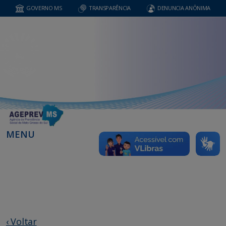
GOVERNO MS
TRANSPARÊNCIA
DENUNCIA ANÔNIMA
MENU
‹ Voltar